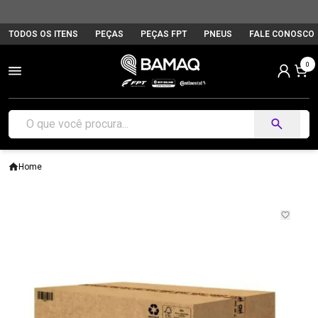
TODOS OS ITENS
PEÇAS
PEÇAS FPT
PNEUS
FALE CONOSCO
0
Home