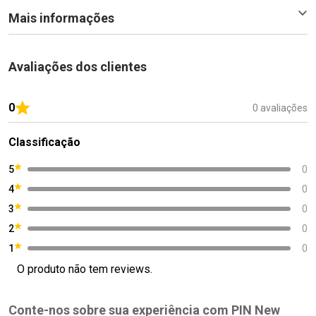
Mais informações
Avaliações dos clientes
0
0 avaliações
Classificação
5
0
4
0
3
0
2
0
1
0
O produto não tem reviews.
Conte-nos sobre sua experiência com PIN New