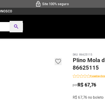
Site 100% seguro
CONOSCO
SKU: 86625115
PIino Mola 
86625115
0 avaliações
R$ 67,76
por
R$ 67,76 no boleto