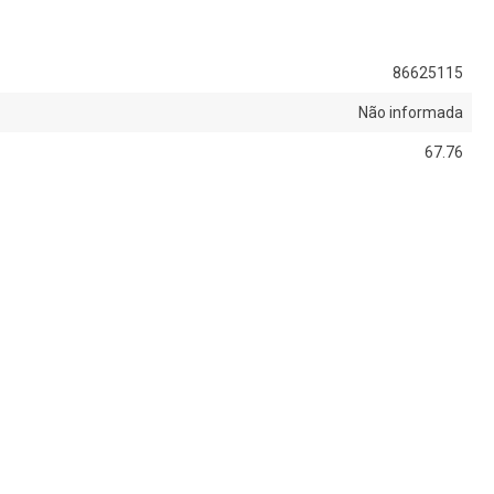
86625115
Não informada
67.76