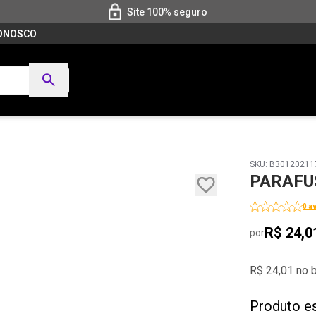
Site 100% seguro
CONOSCO
SKU: B30120211
PARAFUS
0 a
R$ 24,0
por
R$ 24,01 no 
Produto e