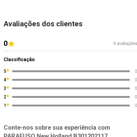
Avaliações dos clientes
0
0 avaliaçõe
Classificação
5
4
3
2
1
Conte-nos sobre sua experiência com
PARAFUSO New Holland B301202117