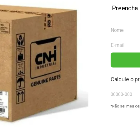
Preencha 
Calcule o p
*
Não sei meu ce