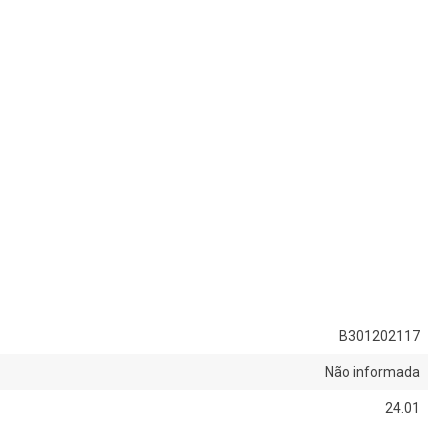
B301202117
Não informada
24.01