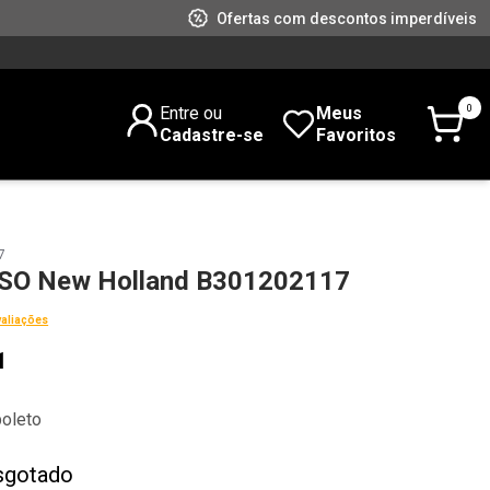
Ofertas com descontos imperdíveis
0
Entre ou
Meus
Cadastre-se
Favoritos
7
O New Holland B301202117
valiações
1
boleto
sgotado