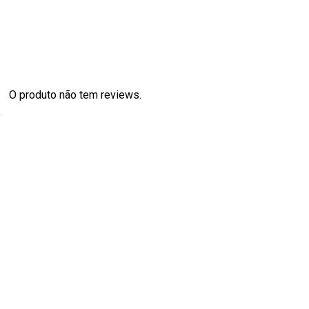
O produto não tem reviews.
s
0
0
0
0
0