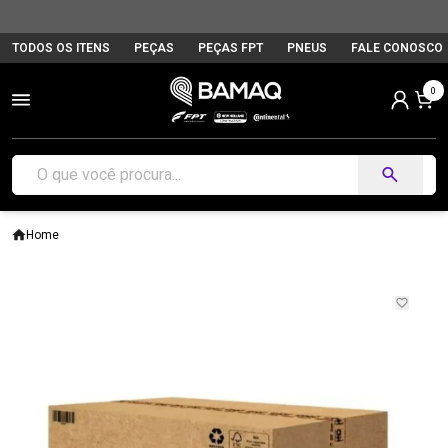
TODOS OS ITENS
PEÇAS
PEÇAS FPT
PNEUS
FALE CONOSCO
0
Home