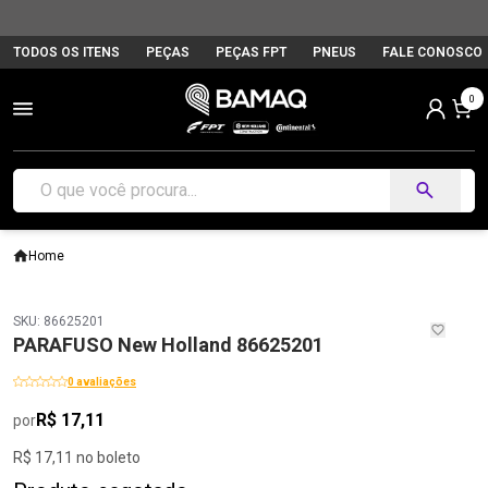
TODOS OS ITENS
PEÇAS
PEÇAS FPT
PNEUS
FALE CONOSCO
0
Home
SKU: 86625201
PARAFUSO New Holland 86625201
0 avaliações
R$ 17,11
por
R$ 17,11 no boleto