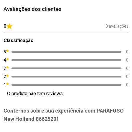
Avaliações dos clientes
0
0 avaliações
Classificação
5
0
4
0
3
0
2
0
1
0
O produto não tem reviews.
Conte-nos sobre sua experiência com PARAFUSO
New Holland 86625201