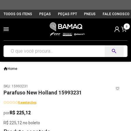
TODOS OS ITENS
PEÇAS
PEÇAS FPT
PNEUS
FALE CONOSCO
0
Home
SKU: 15993231
Parafuso New Holland 15993231
0 avaliações
R$ 225,12
por
R$ 225,12 no boleto