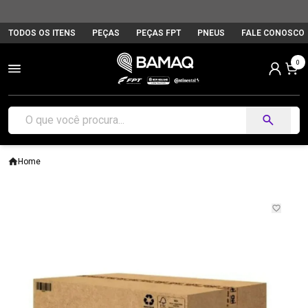
TODOS OS ITENS
PEÇAS
PEÇAS FPT
PNEUS
FALE CONOSCO
0
Home