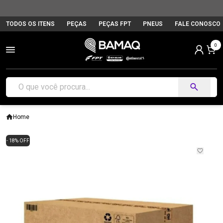
TODOS OS ITENS
PEÇAS
PEÇAS FPT
PNEUS
FALE CONOSCO
0
Home
- 18% OFF