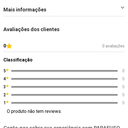
Mais informações
Avaliações dos clientes
0
0 avaliações
Classificação
5
0
4
0
3
0
2
0
1
0
O produto não tem reviews.
Conte-nos sobre sua experiência com PARAFUSO