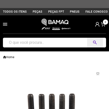
TODOS OS ITENS
PEÇAS
PEÇAS FPT
PNEUS
FALE CONOSCO
0
Home