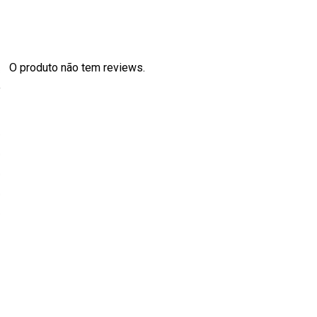
O produto não tem reviews.
s
0
0
0
0
0