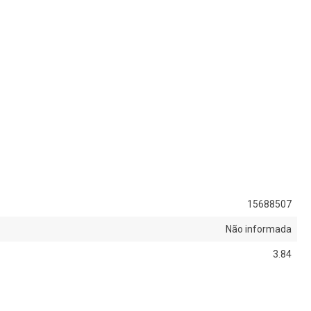
15688507
Não informada
3.84