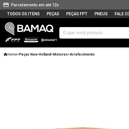
Parcelamento em até 12x
TODOS OS ITENS
PEÇAS
PEÇAS FPT
PNEUS
FALE 
Home
>
Peças New Holland
>
Motores
>
Arrefecimento