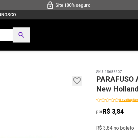
Site 100% seguro
CONOSCO
SKU: 15688507
PARAFUSO 
New Hollan
0 avaliaçõe
R$ 3,84
por
R$ 3,84 no boleto