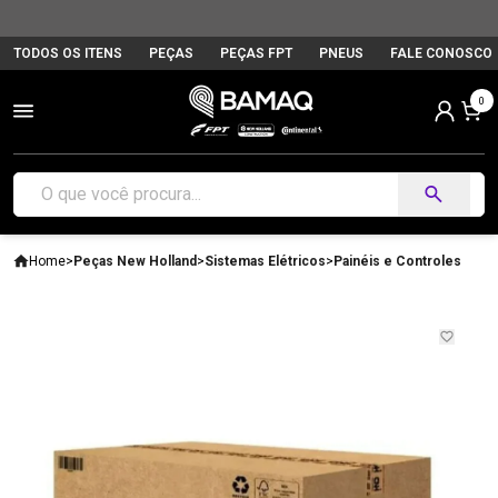
TODOS OS ITENS
PEÇAS
PEÇAS FPT
PNEUS
FALE CONOSCO
0
Home
>
Peças New Holland
>
Sistemas Elétricos
>
Painéis e Controles