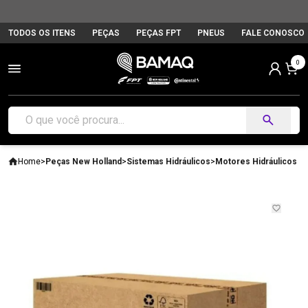
TODOS OS ITENS
PEÇAS
PEÇAS FPT
PNEUS
FALE CONOSCO
0
Home
>
Peças New Holland
>
Sistemas Hidráulicos
>
Motores Hidráulicos