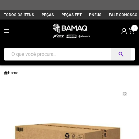
TODOS OS ITENS
PEÇAS
PEÇAS FPT
PNEUS
FALE CONOSCO
0
Home