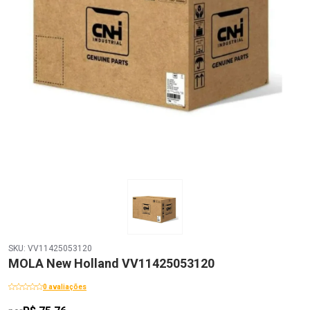
SKU: VV11425053120
MOLA New Holland VV11425053120
0 avaliações