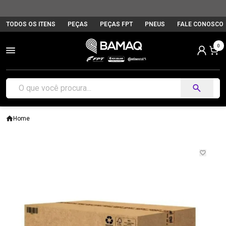
TODOS OS ITENS
PEÇAS
PEÇAS FPT
PNEUS
FALE CONOSCO
0
Home