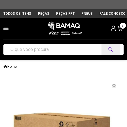
TODOS OS ITENS
PEÇAS
PEÇAS FPT
PNEUS
FALE CONOSCO
0
Home