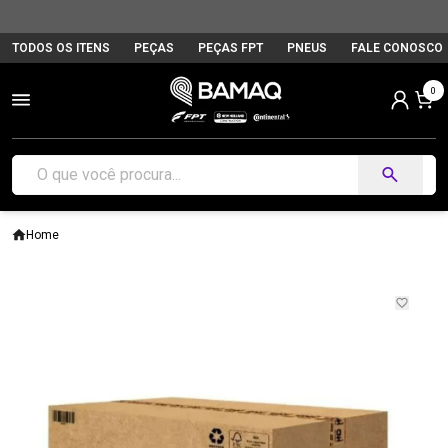
TODOS OS ITENS
PEÇAS
PEÇAS FPT
PNEUS
FALE CONOSCO
0
Home