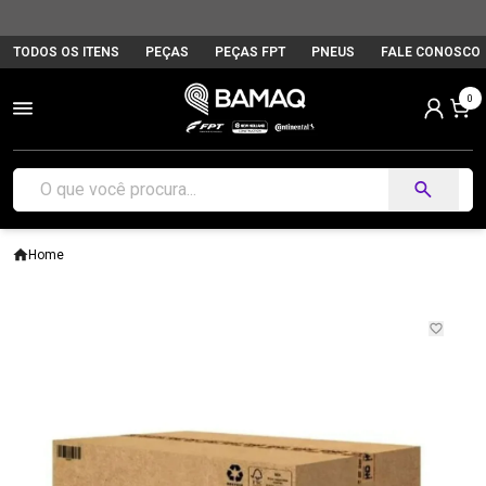
TODOS OS ITENS
PEÇAS
PEÇAS FPT
PNEUS
FALE CONOSCO
0
Home