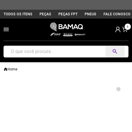
TODOS OS ITENS
PEÇAS
PEÇAS FPT
PNEUS
FALE CONOSCO
0
Home