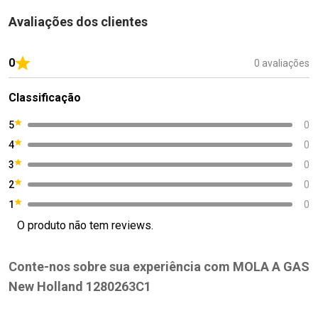
Avaliações dos clientes
0
0 avaliações
Classificação
5
0
4
0
3
0
2
0
1
0
O produto não tem reviews.
Conte-nos sobre sua experiência com MOLA A GAS
New Holland 1280263C1