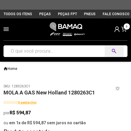
TODOS OS ITENS
PEÇAS
PEÇAS FPT
PNEUS
FALE CONOSCO
0
Home
SKU: 1280263C1
MOLA A GAS New Holland 1280263C1
0 avaliações
R$ 594,87
por
ou
em 1x de R$ 594,87 sem juros no cartão