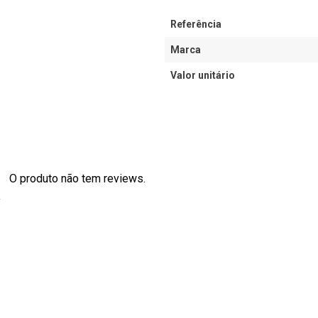
Referência
Marca
Valor unitário
O produto não tem reviews.
s
0
0
0
0