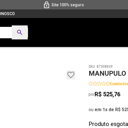
Site 100% seguro
CONOSCO
SKU: 87308839
MANUPULO D
0 avaliações
R$ 525,76
por
ou
em 1x de R$ 52
Produto esgot