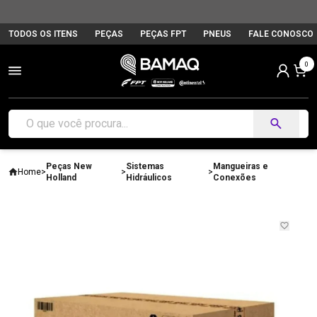
TODOS OS ITENS
PEÇAS
PEÇAS FPT
PNEUS
FALE CONOSCO
0
Peças New
Sistemas
Mangueiras e
Home
>
>
>
Holland
Hidráulicos
Conexões