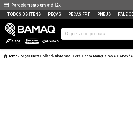
Parcelamento em até 12x
TODOS OS ITENS
PEÇAS
PEÇAS FPT
PNEUS
FALE 
Home
>
Peças New Holland
>
Sistemas Hidráulicos
>
Mangueiras e Conexõ