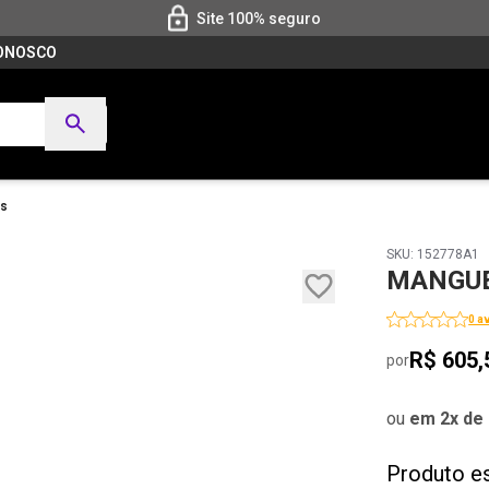
Site 100% seguro
CONOSCO
es
SKU: 152778A1
MANGUE
0 a
R$ 605,
por
ou
em 2x de 
Produto e