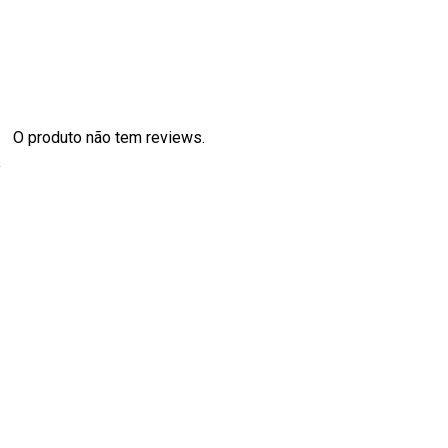
O produto não tem reviews.
s
0
0
0
0
0