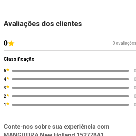
Avaliações dos clientes
0
0 avaliaçõe
Classificação
5
4
3
2
1
Conte-nos sobre sua experiência com
MANGUEIRA New Holland 152778A1