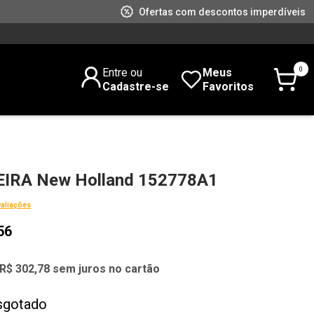
Ofertas com descontos imperdíveis
0
Entre ou
Meus
Cadastre-se
Favoritos
IRA New Holland 152778A1
valiações
56
R$ 302,78 sem juros no cartão
sgotado