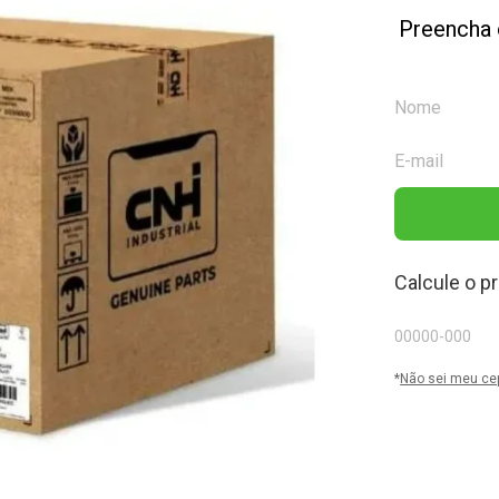
Preencha 
Calcule o p
*
Não sei meu ce