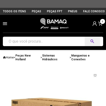
TODOS OS ITENS
PEÇAS
PEÇAS FPT
PNEUS
FALE CONOSCO
0
Peças New
Sistemas
Mangueiras e
Home
>
>
>
Holland
Hidráulicos
Conexões