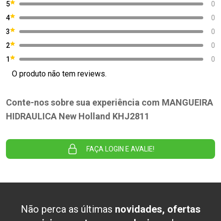
5
0
4
0
3
0
2
0
1
0
O produto não tem reviews.
Conte-nos sobre sua experiência com MANGUEIRA
HIDRAULICA New Holland KHJ2811
FAÇA LOGIN E AVALIE!
Não perca as últimas
novidades, ofertas