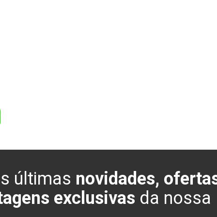
0
0
0
L
s últimas
novidades, ofertas
tagens exclusivas
da nossa l