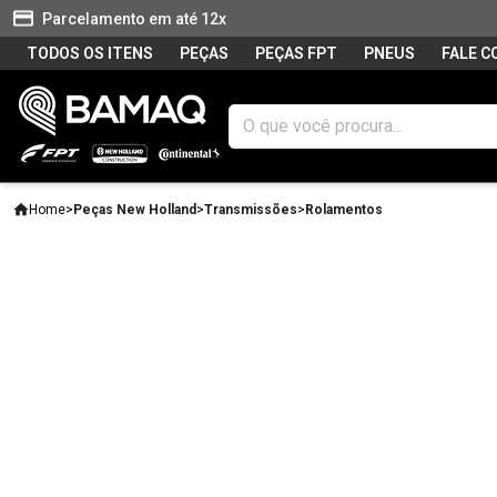
Parcelamento em até 12x
TODOS OS ITENS
PEÇAS
PEÇAS FPT
PNEUS
FALE 
Home
>
Peças New Holland
>
Transmissões
>
Rolamentos