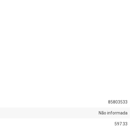
85803533
Não informada
597.33