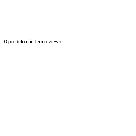
O produto não tem reviews.
s
0
0
0
0
0