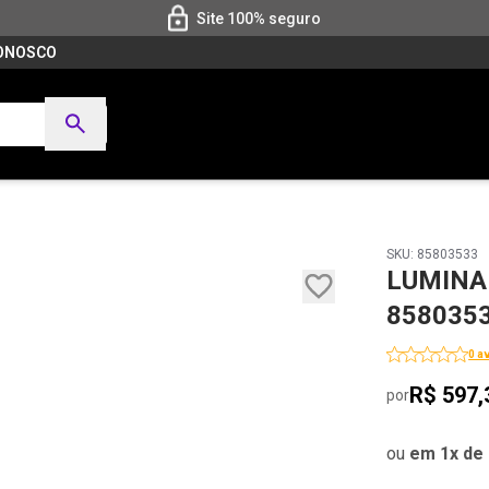
Site 100% seguro
CONOSCO
SKU: 85803533
LUMINA
858035
0 a
R$ 597,
por
ou
em 1x de 