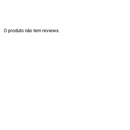
O produto não tem reviews.
s
0
0
0
0
0