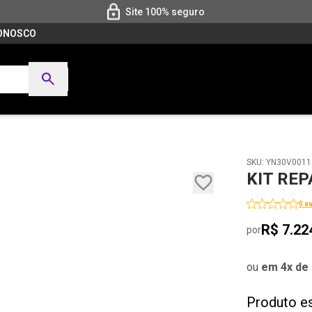
Site 100% seguro
CONOSCO
SKU: YN30V001
KIT REP
0 a
R$ 7.22
por
ou
em 4x de 
Produto e