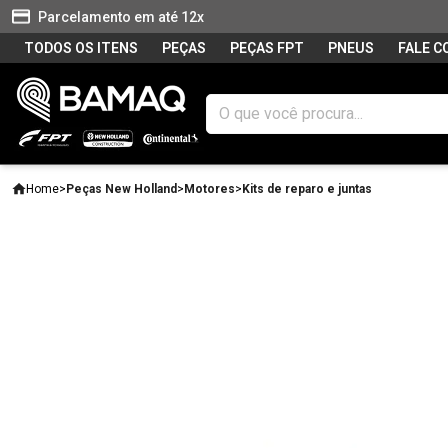
Parcelamento em até 12x
TODOS OS ITENS
PEÇAS
PEÇAS FPT
PNEUS
FALE 
Home
>
Peças New Holland
>
Motores
>
Kits de reparo e juntas