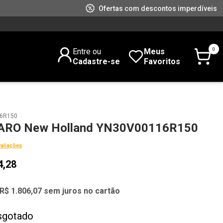
Ofertas com descontos imperdíveis
0
Entre ou
Meus
Cadastre-se
Favoritos
16R150
ARO New Holland YN30V00116R150
valiações
4,28
R$ 1.806,07 sem juros no cartão
sgotado