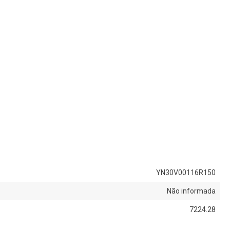
YN30V00116R150
Não informada
7224.28