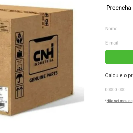
Preencha 
Calcule o p
*
Não sei meu ce