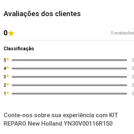
Avaliações dos clientes
0
0 avaliaçõe
Classificação
5
4
3
2
1
Conte-nos sobre sua experiência com KIT
REPARO New Holland YN30V00116R150