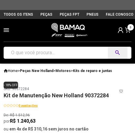
TODOS OS ITENS
PEÇAS
PEÇAS FPT
PNEUS
FALE CONOSCO
0
Home
>
Peças New Holland
>
Motores
>
Kits de reparo e juntas
- 18% OFF
SKU: 90372284
Kit de Manutenção New Holland 90372284
0 avaliações
De: R$ 1.512,96
R$ 1.240,63
por
ou
em 4x de R$ 310,16 sem juros no cartão