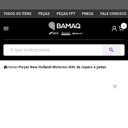
TODOS OS ITENS
PEÇAS
PEÇAS FPT
PNEUS
FALE CONOSCO
0
Home
>
Peças New Holland
>
Motores
>
Kits de reparo e juntas