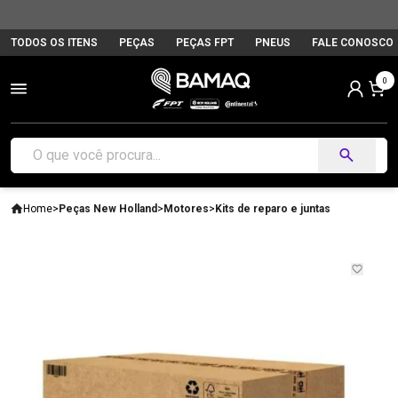
TODOS OS ITENS
PEÇAS
PEÇAS FPT
PNEUS
FALE CONOSCO
0
Home
>
Peças New Holland
>
Motores
>
Kits de reparo e juntas