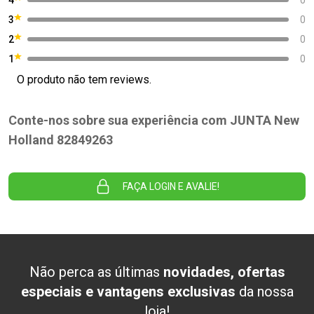
3
0
2
0
1
0
O produto não tem reviews.
Conte-nos sobre sua experiência com JUNTA New
Holland 82849263
FAÇA LOGIN E AVALIE!
Não perca as últimas
novidades, ofertas
especiais e vantagens exclusivas
da nossa
loja!