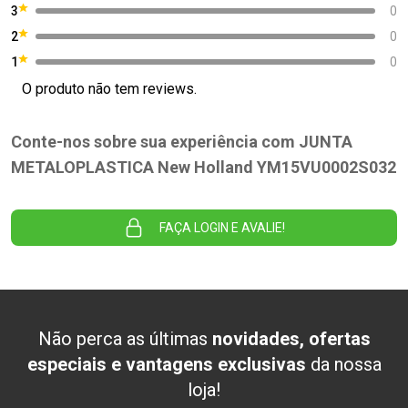
3
0
2
0
1
0
O produto não tem reviews.
Conte-nos sobre sua experiência com JUNTA
METALOPLASTICA New Holland YM15VU0002S032
FAÇA LOGIN E AVALIE!
Não perca as últimas
novidades, ofertas
especiais e vantagens exclusivas
da nossa
loja!