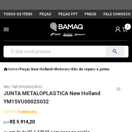
TODOS OS ITENS
PEÇAS
PEÇAS FPT
PNEUS
FALE CONOSCO
0
Home
>
Peças New Holland
>
Motores
>
Kits de reparo e juntas
SKU: YM15VU0002S032
JUNTA METALOPLASTICA New Holland
YM15VU0002S032
0 avaliações
R$ 5.914,20
por
ou
em 4x de R$ 1.478,55 sem juros no cartão