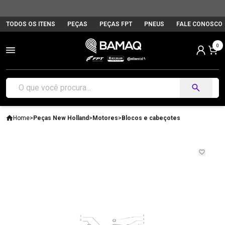
TODOS OS ITENS
PEÇAS
PEÇAS FPT
PNEUS
FALE CONOSCO
0
Home
>
Peças New Holland
>
Motores
>
Blocos e cabeçotes