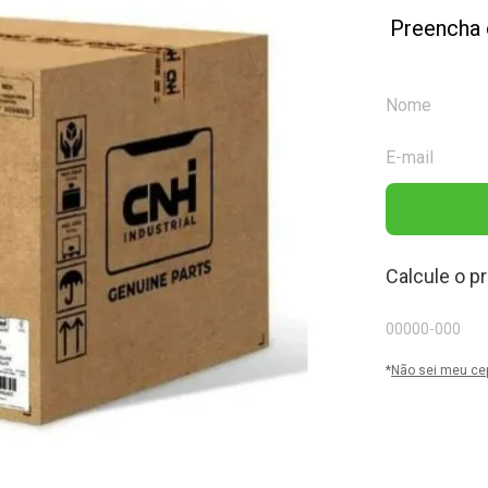
Preencha 
Calcule o p
*
Não sei meu ce