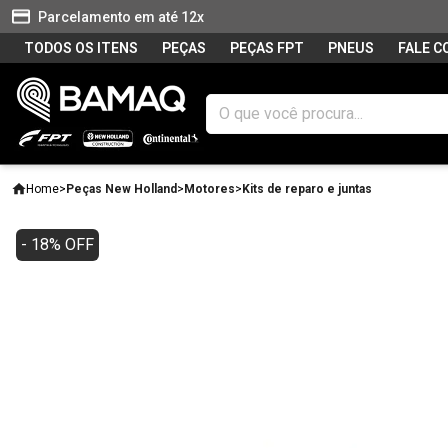
Parcelamento em até 12x
TODOS OS ITENS
PEÇAS
PEÇAS FPT
PNEUS
FALE 
Home
>
Peças New Holland
>
Motores
>
Kits de reparo e juntas
- 18% OFF