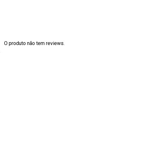
O produto não tem reviews.
s
0
0
0
0
0