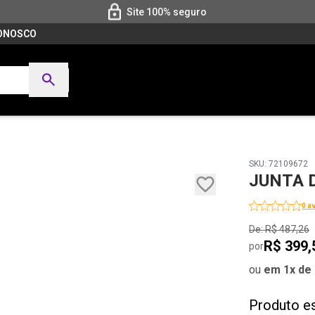
Site 100% seguro
CONOSCO
SKU: 72109672
JUNTA 
0 a
De: R$ 487,26
R$ 399,
por
ou
em 1x de 
Produto e