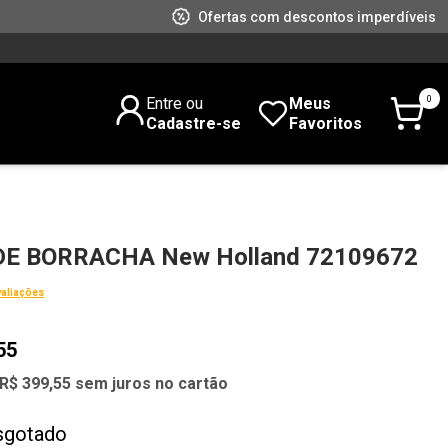
Ofertas com descontos imperdíveis
0
Entre ou
Meus
Cadastre-se
Favoritos
DE BORRACHA New Holland 72109672
valiações
55
R$ 399,55 sem juros no cartão
sgotado