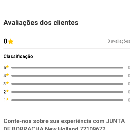
Avaliações dos clientes
0
0 avaliaçõe
Classificação
5
4
3
2
1
Conte-nos sobre sua experiência com JUNTA
DE BORRACHA New Holland 72109672