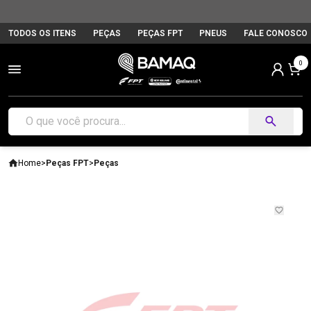
TODOS OS ITENS
PEÇAS
PEÇAS FPT
PNEUS
FALE CONOSCO
0
Home
>
Peças FPT
>
Peças