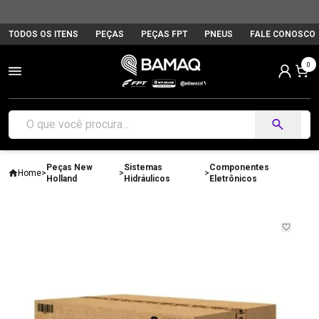
TODOS OS ITENS
PEÇAS
PEÇAS FPT
PNEUS
FALE CONOSCO
0
Peças New
Sistemas
Componentes
Home
>
>
>
Holland
Hidráulicos
Eletrônicos