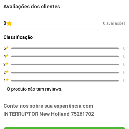
Avaliações dos clientes
0
0 avaliações
Classificação
5
0
4
0
3
0
2
0
1
0
O produto não tem reviews.
Conte-nos sobre sua experiência com
INTERRUPTOR New Holland 75261702