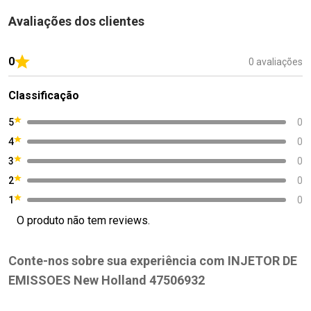
Avaliações dos clientes
0
0 avaliações
Classificação
5
0
4
0
3
0
2
0
1
0
O produto não tem reviews.
Conte-nos sobre sua experiência com INJETOR DE
EMISSOES New Holland 47506932