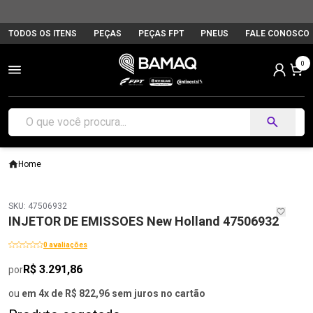
TODOS OS ITENS
PEÇAS
PEÇAS FPT
PNEUS
FALE CONOSCO
0
Home
SKU: 47506932
INJETOR DE EMISSOES New Holland 47506932
0 avaliações
R$ 3.291,86
por
ou
em 4x de R$ 822,96 sem juros no cartão