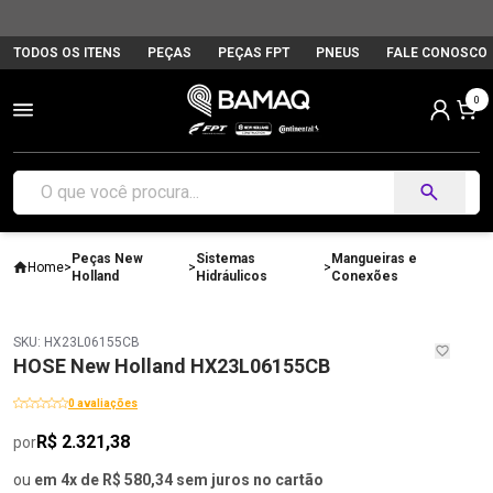
TODOS OS ITENS
PEÇAS
PEÇAS FPT
PNEUS
FALE CONOSCO
0
Peças New
Sistemas
Mangueiras e
Home
>
>
>
Holland
Hidráulicos
Conexões
SKU: HX23L06155CB
HOSE New Holland HX23L06155CB
0 avaliações
R$ 2.321,38
por
ou
em 4x de R$ 580,34 sem juros no cartão