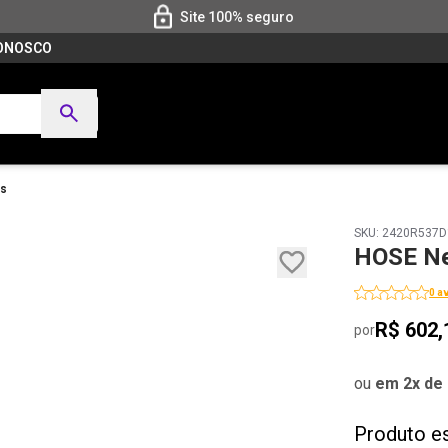
Site 100% seguro
CONOSCO
es
SKU: 2420R537
HOSE Ne
0 a
R$ 602,
por
ou
em 2x de 
Produto e