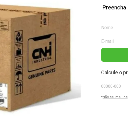
Preencha 
Calcule o p
*
Não sei meu ce