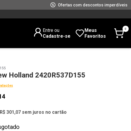
Ofertas com descontos imperdíveis
0
Entre ou
Meus
Cadastre-se
Favoritos
D155
w Holland 2420R537D155
valiações
14
R$ 301,07 sem juros no cartão
sgotado