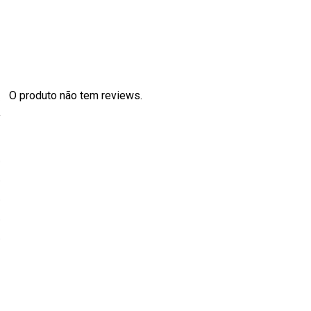
O produto não tem reviews.
s
0
0
0
0
0