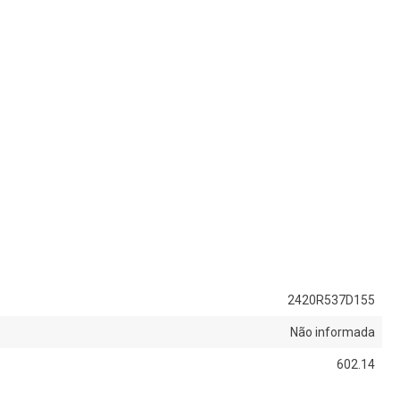
2420R537D155
Não informada
602.14