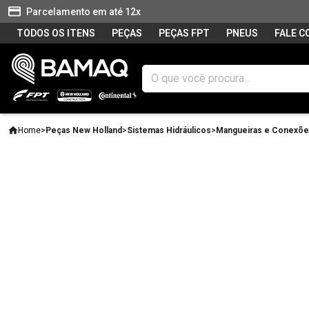
Parcelamento em até 12x
TODOS OS ITENS
PEÇAS
PEÇAS FPT
PNEUS
FALE 
Home
>
Peças New Holland
>
Sistemas Hidráulicos
>
Mangueiras e Conexõ