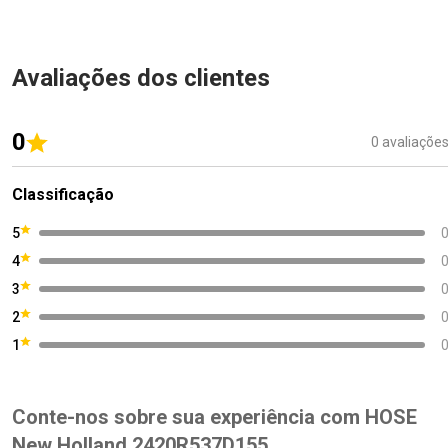
Avaliações dos clientes
0
0 avaliaçõe
Classificação
5
4
3
2
1
Conte-nos sobre sua experiência com HOSE
New Holland 2420R537D155