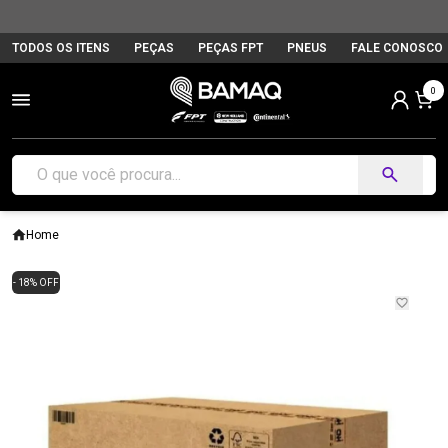
TODOS OS ITENS
PEÇAS
PEÇAS FPT
PNEUS
FALE CONOSCO
0
Home
- 18% OFF