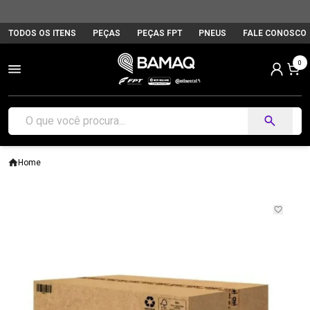
TODOS OS ITENS
PEÇAS
PEÇAS FPT
PNEUS
FALE CONOSCO
0
Home