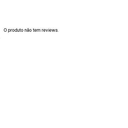
O produto não tem reviews.
s
0
0
0
0
0