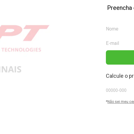
Preencha 
Calcule o p
*
Não sei meu ce