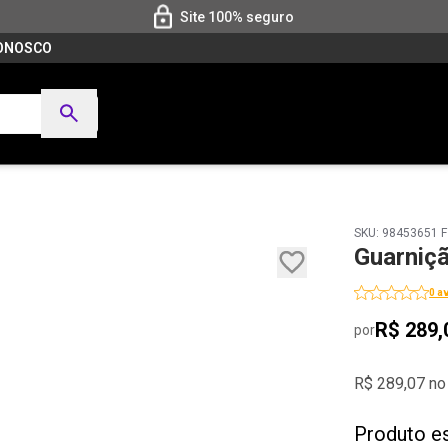
Site 100% seguro
CONOSCO
SKU: 98453651 F
Guarniçã
0 a
R$ 289,
por
R$ 289,07 no
Produto e