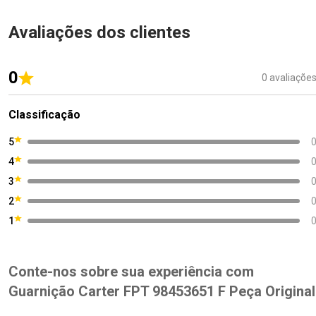
Avaliações dos clientes
0
0 avaliaçõe
Classificação
5
4
3
2
1
Conte-nos sobre sua experiência com
Guarnição Carter FPT 98453651 F Peça Original