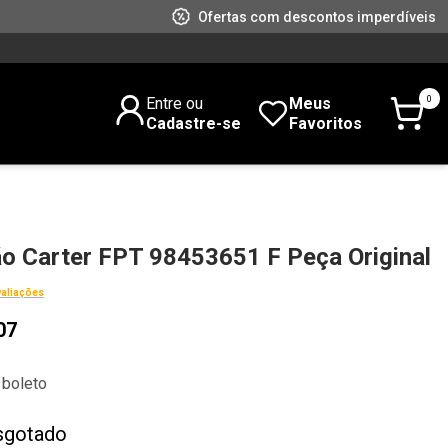
Ofertas com descontos imperdíveis
0
Entre ou
Meus
Cadastre-se
Favoritos
o Carter FPT 98453651 F Peça Original
valiações
07
 boleto
sgotado