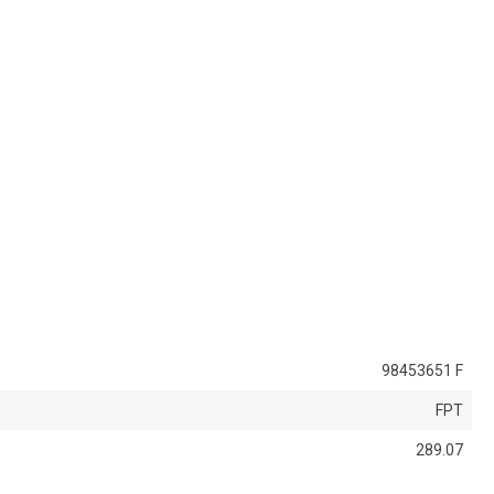
98453651 F
FPT
289.07