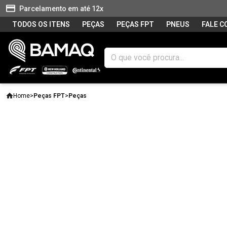
Parcelamento em até 12x
TODOS OS ITENS
PEÇAS
PEÇAS FPT
PNEUS
FALE 
Home
>
Peças FPT
>
Peças