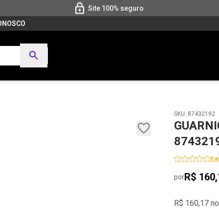
Site 100% seguro
CONOSCO
SKU: 87432192
GUARNI
874321
0 a
R$ 160,
por
R$ 160,17 no