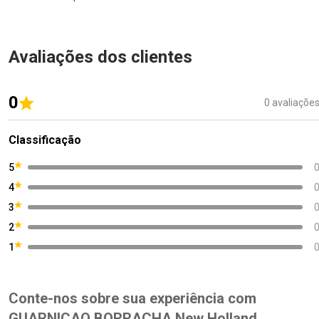
Avaliações dos clientes
0
0 avaliaçõe
Classificação
5
4
3
2
1
Conte-nos sobre sua experiência com
GUARNICAO BORRACHA New Holland