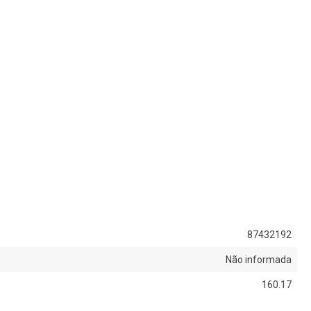
87432192
Não informada
160.17