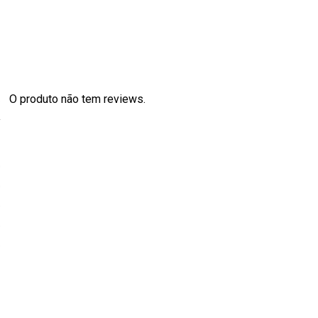
O produto não tem reviews.
s
0
0
0
0
0