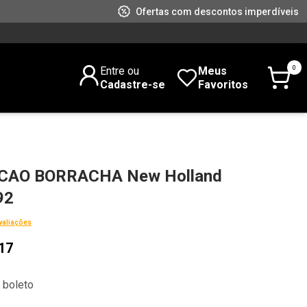
Ofertas com descontos imperdíveis
0
Entre ou
Meus
Cadastre-se
Favoritos
CAO BORRACHA New Holland
92
valiações
17
 boleto