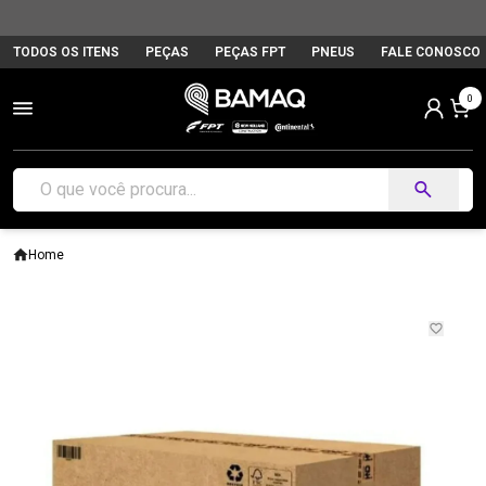
TODOS OS ITENS
PEÇAS
PEÇAS FPT
PNEUS
FALE CONOSCO
0
Home