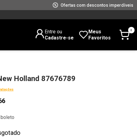
Ofertas com descontos imperdíveis
0
Entre ou
Meus
Cadastre-se
Favoritos
ew Holland 87676789
valiações
66
 boleto
sgotado