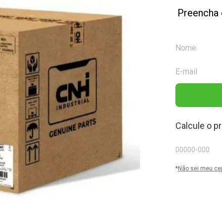
Preencha 
Calcule o p
*
Não sei meu ce