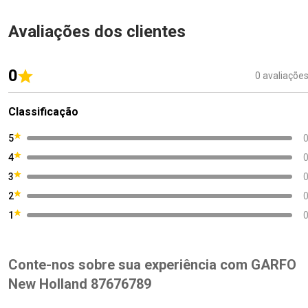
Avaliações dos clientes
0
0 avaliaçõe
Classificação
5
4
3
2
1
Conte-nos sobre sua experiência com GARFO
New Holland 87676789