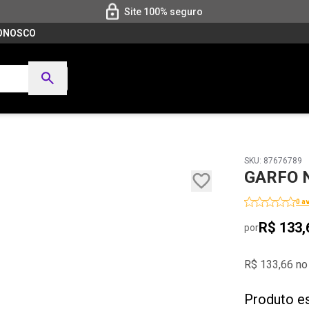
Site 100% seguro
CONOSCO
SKU: 87676789
GARFO N
0 a
R$ 133,
por
R$ 133,66 no
Produto e