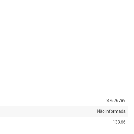
87676789
Não informada
133.66