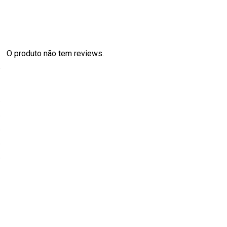
O produto não tem reviews.
s
0
0
0
0
0