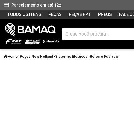
Parcelamento em até 12x
TODOS OS ITENS
PEÇAS
PEÇAS FPT
PNEUS
FALE 
Home
>
Peças New Holland
>
Sistemas Elétricos
>
Relés e Fusíveis