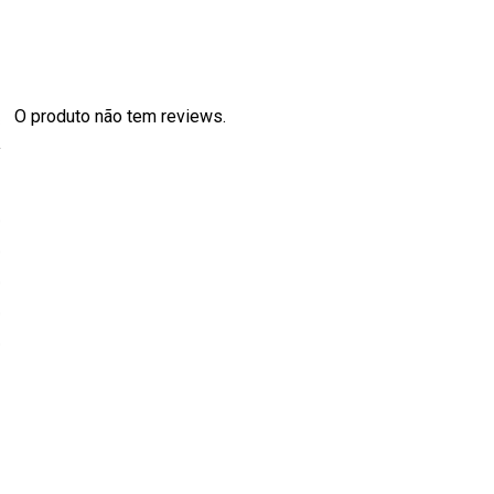
O produto não tem reviews.
s
0
0
0
0
0