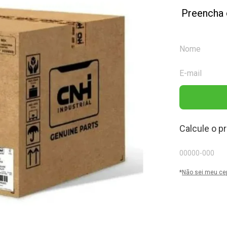
Preencha 
Calcule o p
*
Não sei meu ce