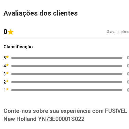
Avaliações dos clientes
0
0 avaliaçõe
Classificação
5
4
3
2
1
Conte-nos sobre sua experiência com FUSIVEL
New Holland YN73E00001S022