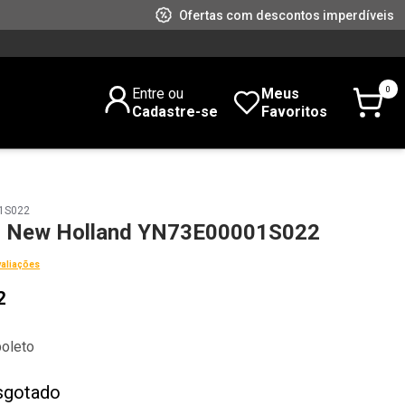
Ofertas com descontos imperdíveis
0
Entre ou
Meus
Cadastre-se
Favoritos
1S022
 New Holland YN73E00001S022
valiações
2
boleto
sgotado