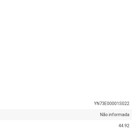
YN73E00001S022
Não informada
44.92