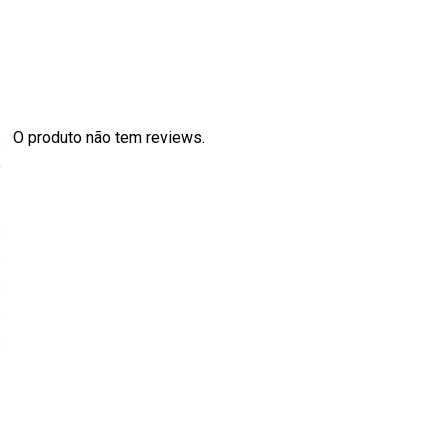
O produto não tem reviews.
s
0
0
0
0
0