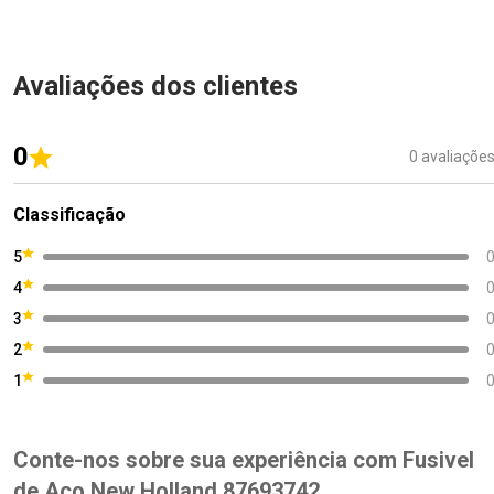
Avaliações dos clientes
0
0 avaliaçõe
Classificação
5
4
3
2
1
Conte-nos sobre sua experiência com Fusivel
de Aço New Holland 87693742