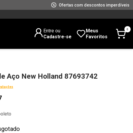
Ofertas com descontos imperdíveis
0
Entre ou
Meus
Cadastre-se
Favoritos
 de Aço New Holland 87693742
valiações
7
boleto
sgotado