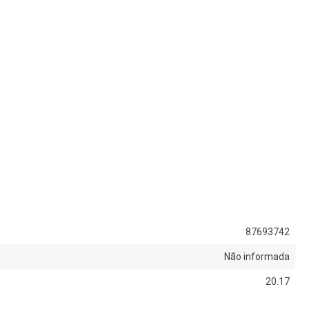
87693742
Não informada
20.17