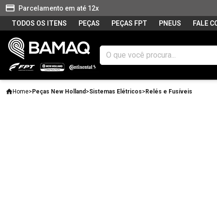
Parcelamento em até 12x
TODOS OS ITENS
PEÇAS
PEÇAS FPT
PNEUS
FALE 
Home
>
Peças New Holland
>
Sistemas Elétricos
>
Relés e Fusíveis