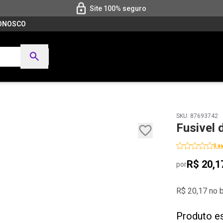
Site 100% seguro
CONOSCO
SKU: 87693742
Fusivel
0 a
R$ 20,1
por
R$ 20,17 no 
Produto e