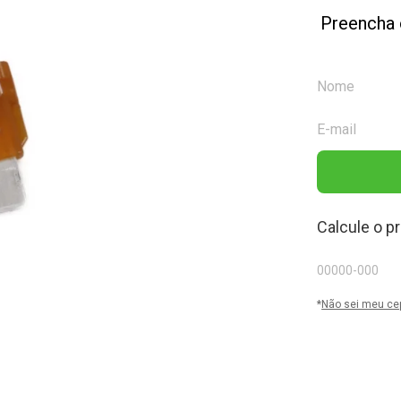
Preencha 
Calcule o p
*
Não sei meu ce