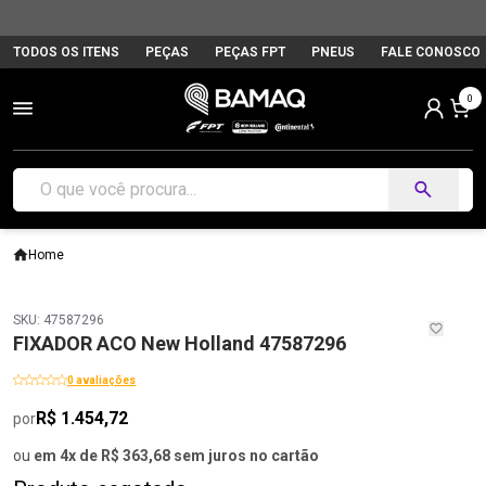
TODOS OS ITENS
PEÇAS
PEÇAS FPT
PNEUS
FALE CONOSCO
0
Home
SKU: 47587296
FIXADOR ACO New Holland 47587296
0 avaliações
R$ 1.454,72
por
ou
em 4x de R$ 363,68 sem juros no cartão