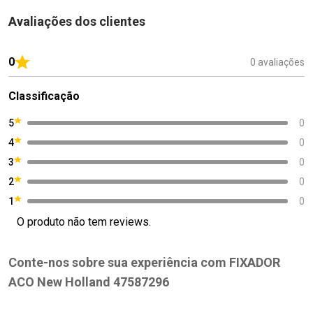
Avaliações dos clientes
0
0 avaliações
Classificação
5
0
4
0
3
0
2
0
1
0
O produto não tem reviews.
Conte-nos sobre sua experiência com FIXADOR
ACO New Holland 47587296