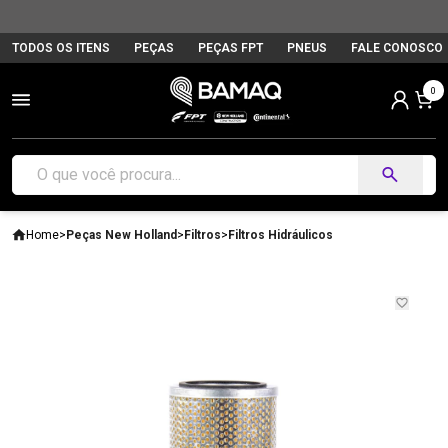
TODOS OS ITENS
PEÇAS
PEÇAS FPT
PNEUS
FALE CONOSCO
0
Home
>
Peças New Holland
>
Filtros
>
Filtros Hidráulicos