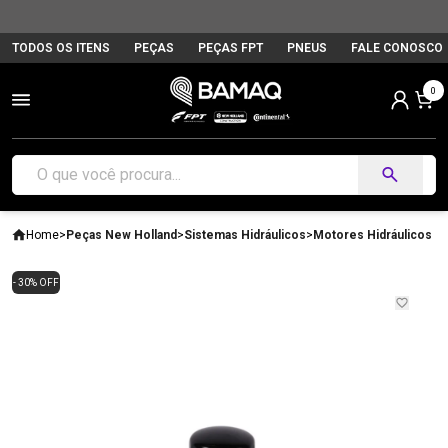
TODOS OS ITENS
PEÇAS
PEÇAS FPT
PNEUS
FALE CONOSCO
0
Home
>
Peças New Holland
>
Sistemas Hidráulicos
>
Motores Hidráulicos
- 30% OFF