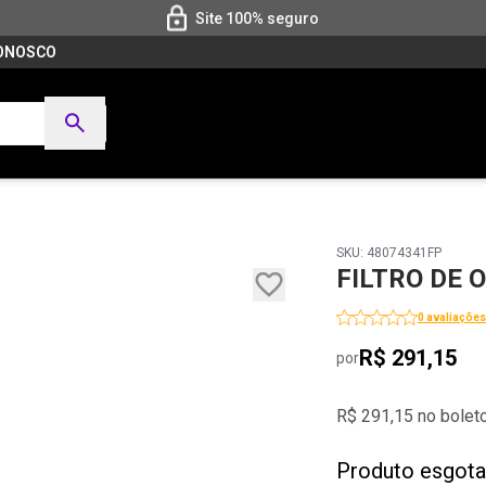
Site 100% seguro
CONOSCO
SKU: 48074341FP
FILTRO DE 
0 avaliações
R$ 291,15
por
R$ 291,15 no bolet
Produto esgot