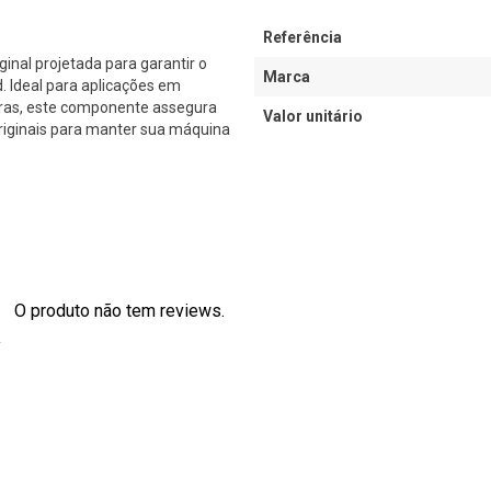
Referência
al projetada para garantir o
Marca
Ideal para aplicações em
iras, este componente assegura
Valor unitário
originais para manter sua máquina
O produto não tem reviews.
s
0
0
0