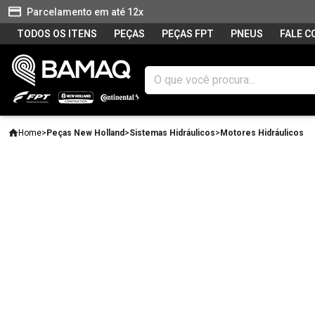
Parcelamento em até 12x
TODOS OS ITENS
PEÇAS
PEÇAS FPT
PNEUS
FALE 
Home
>
Peças New Holland
>
Sistemas Hidráulicos
>
Motores Hidráulicos