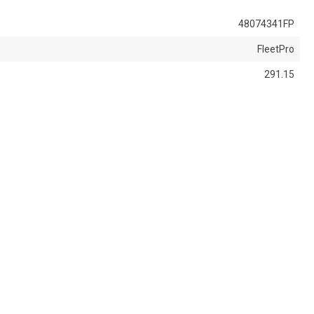
48074341FP
FleetPro
291.15