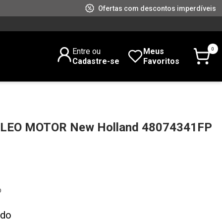
Ofertas com descontos imperdíveis
0
Entre ou
Meus
Cadastre-se
Favoritos
OLEO MOTOR New Holland 48074341FP
o
ado