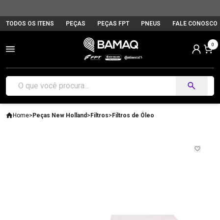
TODOS OS ITENS
PEÇAS
PEÇAS FPT
PNEUS
FALE CONOSCO
0
Home
>
Peças New Holland
>
Filtros
>
Filtros de Óleo